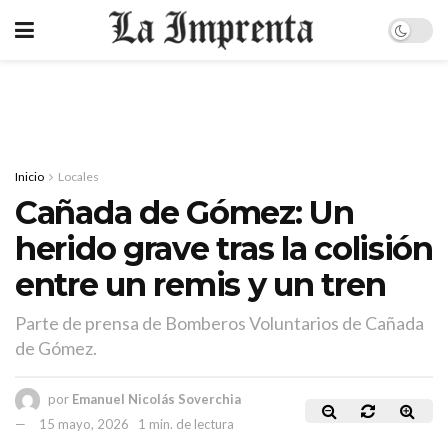
Inicio
Locales
Cañada de Gómez: Un
herido grave tras la colisión
entre un remis y un tren
Parte de prensa de Bomberos Voluntarios de Cañada
de Gómez.
por
Emanuel Nicolás Soverchia
15 mayo, 2026
1 min. de lectura