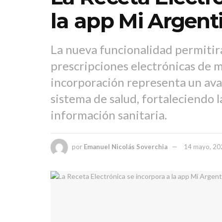
la app Mi Argent
La nueva funcionalidad permitirá 
prescripciones electrónicas de m
incorporación representa un avan
sistema de salud, fortaleciendo la
información sanitaria.
por
Emanuel Nicolás Soverchia
14 mayo, 20