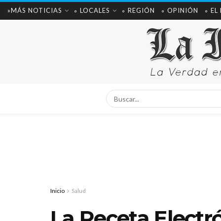
»MÁS NOTICIAS
∘ LOCALES
∘ REGIÓN
∘ OPINIÓN
∘ EL
Inicio
Salud
La Receta Electró