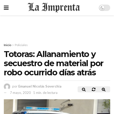
Inicio
Policiales
Totoras: Allanamiento y
secuestro de material por
robo ocurrido días atrás
por
Emanuel Nicolás Soverchia
7 mayo, 2020
1 min. de lectura