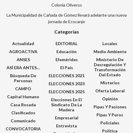
Colonia Oliveros
La Municipalidad de Cañada de Gómez llevará adelante una nueva
jornada de Ecocanje
Categorías
Actualidad
EDITORIAL
Locales
AGROACTIVA
Educación
Medio Ambiente
ANSES
Efemérides
Ministerio De
Desregulación Y
ASÍ ERA ANTES…
El País
Transformación
Del Estado
Búsqueda De
ELECCIONES 2021
Personas
Misterios
ELECCIONES 2023
CAMPO
Oferta Laboral
ELECCIONES 2025
Capital Humano
Opinión
Elecciones En El
Casa Rosada
Sindicato De La
Pipas Y Pasiones
Madera
Clasificados
Pipas Y Puros
Empresarial
Comunicado
Policiales
Entrevista
CONVOCATORIA
Política