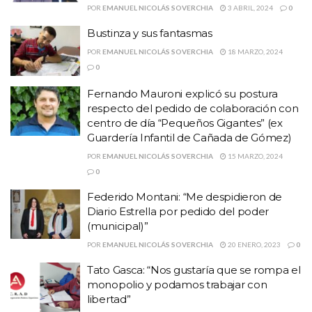
POR
EMANUEL NICOLÁS SOVERCHIA
3 ABRIL, 2024
0
Bustinza y sus fantasmas
POR
EMANUEL NICOLÁS SOVERCHIA
18 MARZO, 2024
0
Fernando Mauroni explicó su postura
respecto del pedido de colaboración con
centro de día “Pequeños Gigantes” (ex
Guardería Infantil de Cañada de Gómez)
POR
EMANUEL NICOLÁS SOVERCHIA
15 MARZO, 2024
0
Federido Montani: “Me despidieron de
Diario Estrella por pedido del poder
(municipal)”
POR
EMANUEL NICOLÁS SOVERCHIA
20 ENERO, 2023
0
Tato Gasca: “Nos gustaría que se rompa el
monopolio y podamos trabajar con
libertad”