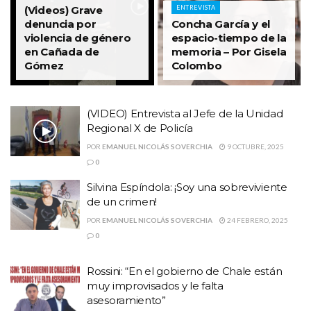
(Videos) Grave
ENTREVISTA
denuncia por
Concha García y el
violencia de género
espacio-tiempo de la
en Cañada de
memoria – Por Gisela
Gómez
Colombo
(VIDEO) Entrevista al Jefe de la Unidad
Regional X de Policía
POR
EMANUEL NICOLÁS SOVERCHIA
9 OCTUBRE, 2025
0
Silvina Espíndola: ¡Soy una sobreviviente
de un crimen!
POR
EMANUEL NICOLÁS SOVERCHIA
24 FEBRERO, 2025
0
Rossini: “En el gobierno de Chale están
muy improvisados y le falta
asesoramiento”