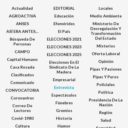
Actualidad
EDITORIAL
Locales
AGROACTIVA
Educación
Medio Ambiente
ANSES
Efemérides
Ministerio De
Desregulación Y
ASÍ ERA ANTES…
El País
Transformación
Del Estado
Búsqueda De
ELECCIONES 2021
Personas
Misterios
ELECCIONES 2023
CAMPO
Oferta Laboral
ELECCIONES 2025
Capital Humano
Opinión
Elecciones En El
Casa Rosada
Sindicato De La
Pipas Y Pasiones
Madera
Clasificados
Pipas Y Puros
Empresarial
Comunicado
Policiales
Entrevista
CONVOCATORIA
Política
Espectáculos
Coronavirus
Presidencia De La
Fúnebres
Nación
Correo De
Lectores
Gremios
Región
Covid-1980
Historia
Salud
Cultura
Humor
Seguridad