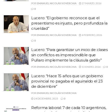
POR
EMANUEL NICOLÁS SOVERCHIA
27 MARZO, 2026
0
Lucero: “El gobierno reconoce que el
presentismo es injusto, pero profundiza la
crueldad”
POR
EMANUEL NICOLÁS SOVERCHIA
4 FEBRERO, 2026
0
Lucero: “Para garantizar un inicio de clases
sin conflictos es imprescindible que
Pullaro implemente la cláusula gatillo”
POR
EMANUEL NICOLÁS SOVERCHIA
13 ENERO, 2026
0
Lucero: “Hace 15 años que un gobierno
provincial no pagaba el aguinaldo el 23
de diciembre”
POR
EMANUEL NICOLÁS SOVERCHIA
24 DICIEMBRE, 2025
0
Reforma laboral: 7 de cada 10 argentinos,