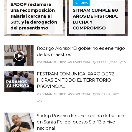
SADOP reclamará
GREMIOS
una recomposición
SITRAM CUMPLE 80
salarial cercana al
AÑOS DE HISTORIA,
30% y la derogación
LUCHA Y
del presentismo
COMPROMISO
Rodrigo Alonso: “El gobierno es enemigo
de los maestros”
POR
EMANUEL NICOLÁS SOVERCHIA
29 ABRIL, 2026
0
FESTRAM COMUNICA: PARO DE 72
HORAS EN TODO EL TERRITORIO
PROVINCIAL
POR
EMANUEL NICOLÁS SOVERCHIA
30 MARZO, 2026
0
Sadop Rosario denuncia caída del salario
en Santa Fe: del puesto 5 al 13 a nivel
nacional