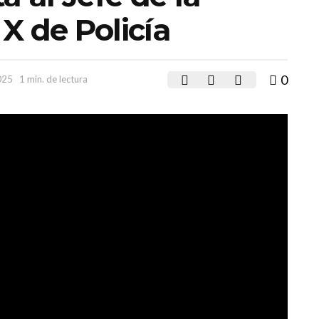
X de Policía
0
025
1 min. de lectura