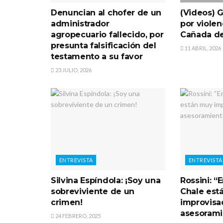
Denuncian al chofer de un
(Videos) 
administrador
por viole
agropecuario fallecido, por
Cañada d
presunta falsificación del
11 ABRIL, 2026
testamento a su favor
23 JULIO, 2026
ENTREVISTA
ENTREVISTA
Silvina Espíndola: ¡Soy una
Rossini: “
sobreviviente de un
Chale est
crimen!
improvisad
asesorami
24 FEBRERO, 2025