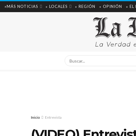
»MÁS NOTICIAS
∘ LOCALES
∘ REGIÓN
∘ OPINIÓN
∘ EL
Inicio
Entrevista
(VIDEO) Entrevist