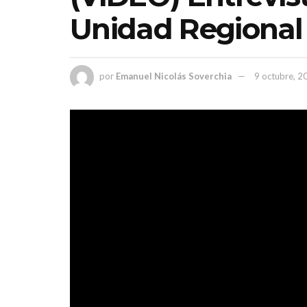
Unidad Regional 
por
Emanuel Nicolás Soverchia
9 octubre, 2