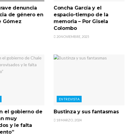
Grave denuncia
Concha García y el
ncia de género en
espacio-tiempo de la
e Gómez
memoria – Por Gisela
Colombo
20 NOVIEMBRE, 2025
ENTREVISTA
En el gobierno de
Bustinza y sus fantasmas
án muy
18 MARZO, 2024
os y le falta
ento”