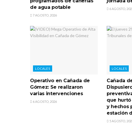
programados de cañerías
jornada d
de agua potable
6 AGOSTO, 202
7 AGOSTO, 2026
LOCALES
LOCALES
Operativo en Cañada de
Cañada d
Gómez: Se realizaron
Dispusiero
varias intervenciones
preventiv
que hurtó
6 AGOSTO, 2026
y hechos 
estación d
5 AGOSTO, 202