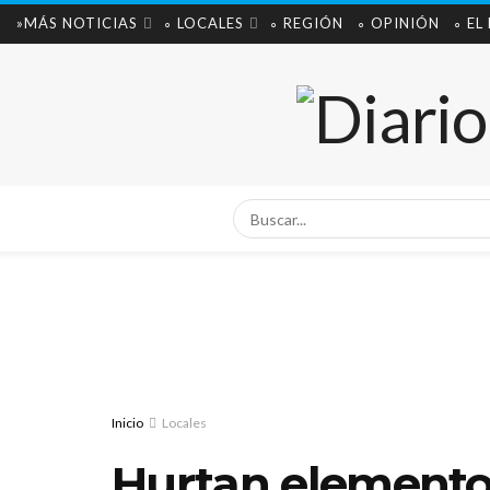
»MÁS NOTICIAS
∘ LOCALES
∘ REGIÓN
∘ OPINIÓN
∘ EL
Inicio
Locales
Hurtan elementos