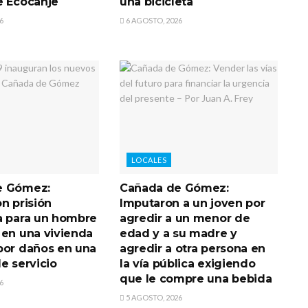
e Ecocanje
una bicicleta
6
6 AGOSTO, 2026
LOCALES
e Gómez:
Cañada de Gómez:
n prisión
Imputaron a un joven por
a para un hombre
agredir a un menor de
 en una vivienda
edad y a su madre y
por daños en una
agredir a otra persona en
e servicio
la vía pública exigiendo
que le compre una bebida
6
5 AGOSTO, 2026