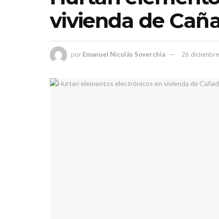
vivienda de Cañ
por
Emanuel Nicolás Soverchia
26 diciembre