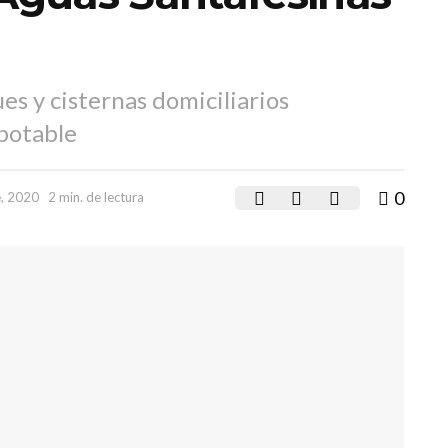
ues y cisternas domiciliarios
potable
0
e, 2020
2 min. de lectura