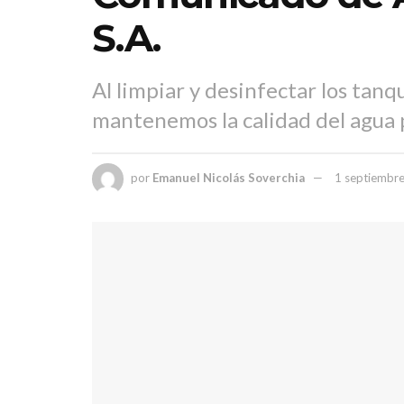
S.A.
Al limpiar y desinfectar los tanq
mantenemos la calidad del agua 
por
Emanuel Nicolás Soverchia
1 septiembr