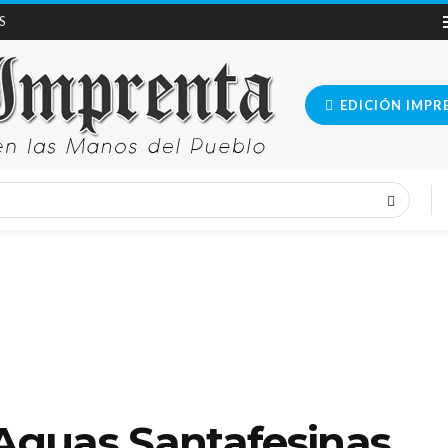
S
EDICIÓN IMPR
guas Santafesinas