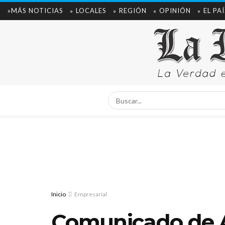
»MÁS NOTICIAS
∘ LOCALES
∘ REGIÓN
∘ OPINIÓN
∘ EL PAÍ
Inicio
Empresarial
Comunicado de A