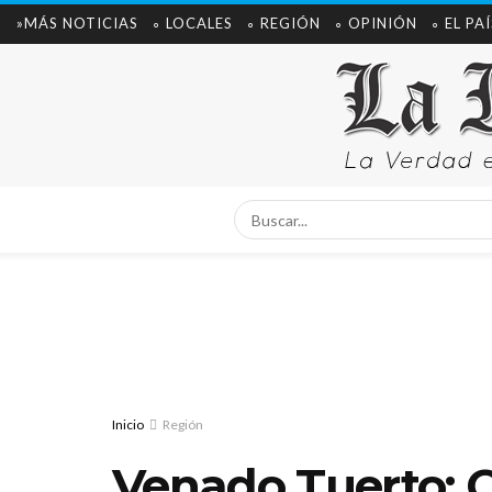
»MÁS NOTICIAS
∘ LOCALES
∘ REGIÓN
∘ OPINIÓN
∘ EL PAÍ
Inicio
Región
Venado Tuerto: 