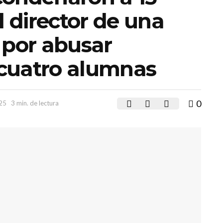
l director de una
 por abusar
cuatro alumnas
0
025
3 min. de lectura