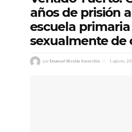
años de prisión a
escuela primaria
sexualmente de 
por
Emanuel Nicolás Soverchia
1 agosto, 2