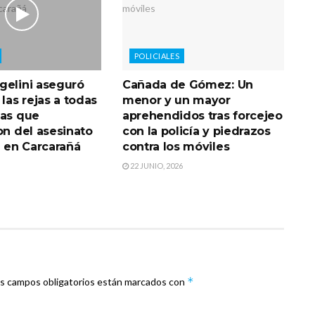
POLICIALES
gelini aseguró
Cañada de Gómez: Un
 las rejas a todas
menor y un mayor
nas que
aprehendidos tras forcejeo
on del asesinato
con la policía y piedrazos
a en Carcarañá
contra los móviles
22 JUNIO, 2026
*
s campos obligatorios están marcados con