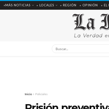
»MÁS NOTICIAS
∘ LOCALES
∘ REGIÓN
∘ OPINIÓN
∘ EL
Inicio
Policiales
Prisión preventiv