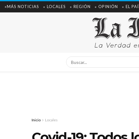
»MÁS NOTICIAS
∘ LOCALES
∘ REGIÓN
∘ OPINIÓN
∘ EL PAÍ
Inicio
Locales
Covid-19: Todos 