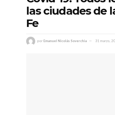
las ciudades de l
Fe
por
Emanuel Nicolás Soverchia
31 marzo, 2