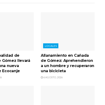
LOCALES
palidad de
Allanamiento en Cañada
 Gómez llevará
de Gómez: Aprehendieron
una nueva
a un hombre y recuperaron
e Ecocanje
una bicicleta
26
6 AGOSTO, 2026