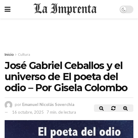
Inicio
Cultura
José Gabriel Ceballos y el
universo de El poeta del
odio – Por Gisela Colombo
por
Emanuel Nicolás Soverchia
16 octubre, 2025
7 min. de lectura