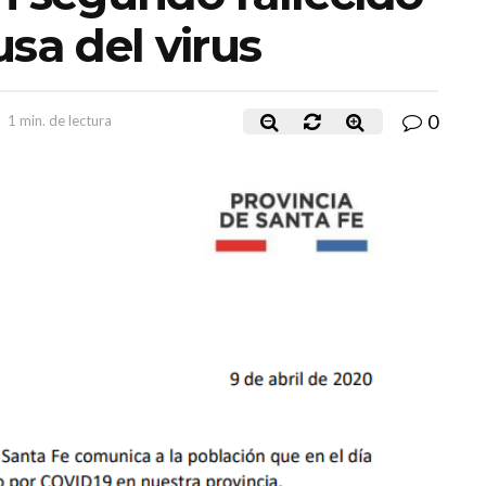
sa del virus
0
1 min. de lectura