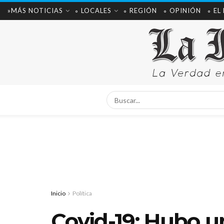
»MÁS NOTICIAS
∘ LOCALES
∘ REGIÓN
∘ OPINIÓN
∘ EL
Inicio
Política
Covid-19: Hubo u