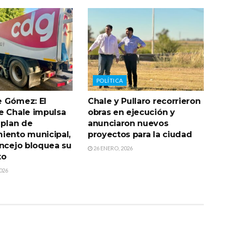
POLÍTICA
 Gómez: El
Chale y Pullaro recorrieron
e Chale impulsa
obras en ejecución y
 plan de
anunciaron nuevos
iento municipal,
proyectos para la ciudad
oncejo bloquea su
26 ENERO, 2026
to
026