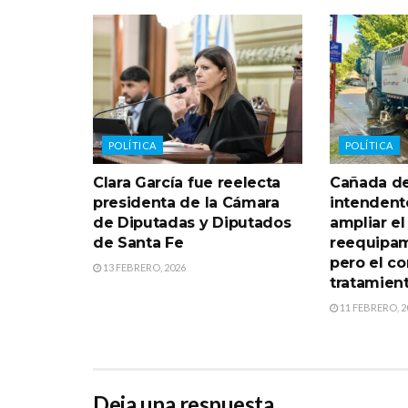
POLÍTICA
POLÍTICA
Clara García fue reelecta
Cañada de
presidenta de la Cámara
intendent
de Diputadas y Diputados
ampliar el
de Santa Fe
reequipam
pero el c
13 FEBRERO, 2026
tratamien
11 FEBRERO, 2
Deja una respuesta