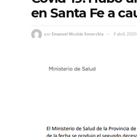
en Santa Fe a cau
por
Emanuel Nicolás Soverchia
9 abril, 2020