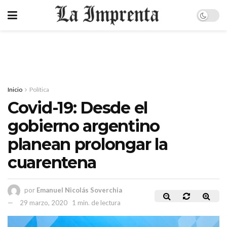
Inicio
Política
Covid-19: Desde el
gobierno argentino
planean prolongar la
cuarentena
por
Emanuel Nicolás Soverchia
29 marzo, 2020
1 min. de lectura