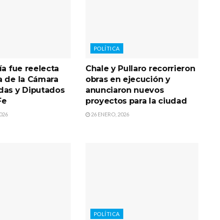
POLÍTICA
ía fue reelecta
Chale y Pullaro recorrieron
a de la Cámara
obras en ejecución y
das y Diputados
anunciaron nuevos
Fe
proyectos para la ciudad
026
26 ENERO, 2026
POLÍTICA