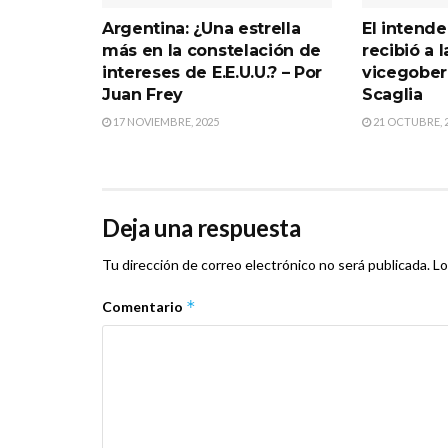
Argentina: ¿Una estrella
El intend
más en la constelación de
recibió a l
intereses de E.E.U.U.? – Por
vicegober
Juan Frey
Scaglia
17 NOVIEMBRE, 2025
21 OCTUBRE, 
Deja una respuesta
Tu dirección de correo electrónico no será publicada.
Lo
*
Comentario