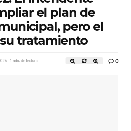
pliar el plan de
unicipal, pero el
su tratamiento
0
2026
1 min. de lectura