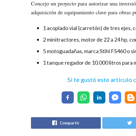
Concejo un proyecto para autorizar una inversi
adquisición de equipamiento clave para obras pú
1 acoplado vial (carretón) de tres ejes,
2 minitractores, motor de 22 a 24 hp, co
5 motoguadañas, marca Stihl FS460 o sim
1 tanque regador de 10.000 litros para
Si te gustó este artículo
Compartir