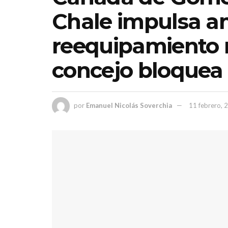
Chale impulsa am
reequipamiento m
concejo bloquea 
por
Emanuel Nicolás Soverchia
11 febrero, 