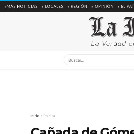
»MÁS NOTICIAS
∘ LOCALES
∘ REGIÓN
∘ OPINIÓN
∘ EL PAÍ
Inicio
Política
Cañada de Gómez