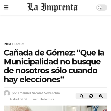
Inicio
Locales
Cañada de Gómez: “Que la
Municipalidad no busque
de nosotros sólo cuando
hay elecciones”
por
Emanuel Nicolás Soverchia
4 abril, 2020
3 min. de lectura