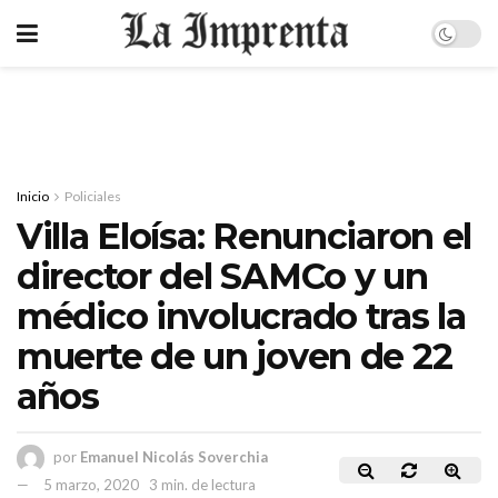
Inicio
Policiales
Villa Eloísa: Renunciaron el
director del SAMCo y un
médico involucrado tras la
muerte de un joven de 22
años
por
Emanuel Nicolás Soverchia
5 marzo, 2020
3 min. de lectura