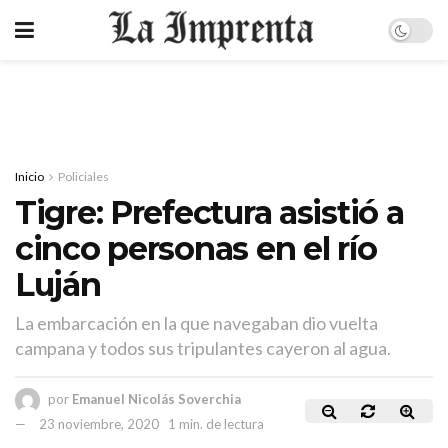
Inicio
Policiales
Tigre: Prefectura asistió a
cinco personas en el río
Luján
La embarcación en la que navegaban dio vuelta
campana y todos sus tripulantes cayeron al agua.
por
Emanuel Nicolás Soverchia
23 noviembre, 2020
1 min. de lectura