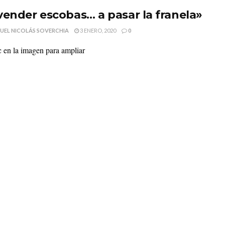
vender escobas… a pasar la franela»
UEL NICOLÁS SOVERCHIA
3 ENERO, 2020
0
c en la imagen para ampliar