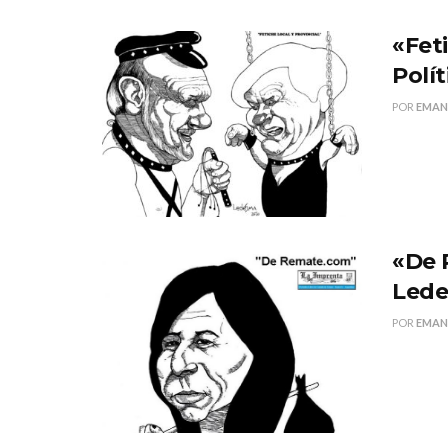
«Fet
Polí
POR
EMAN
«De 
Led
POR
EMAN