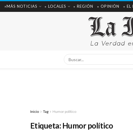
»MÁS NOTICIAS
∘ LOCALES
∘ REGIÓN
∘ OPINIÓN
∘ EL
Inicio
Tag
Humor político
Etiqueta:
Humor político