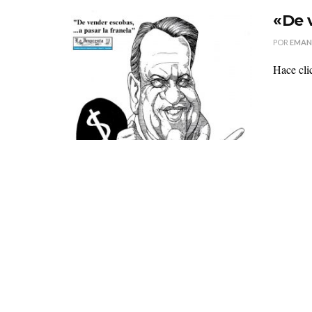
«De 
POR
EMAN
Hace cli