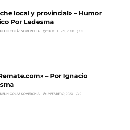
iche local y provincial» – Humor
tico Por Ledesma
UEL NICOLÁS SOVERCHIA
23 OCTUBRE, 2020
0
Remate.com» – Por Ignacio
esma
UEL NICOLÁS SOVERCHIA
19 FEBRERO, 2020
0