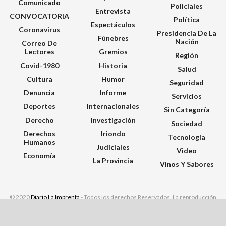
Comunicado
Policiales
Entrevista
CONVOCATORIA
Política
Espectáculos
Coronavirus
Presidencia De La
Fúnebres
Nación
Correo De
Lectores
Gremios
Región
Covid-1980
Historia
Salud
Cultura
Humor
Seguridad
Denuncia
Informe
Servicios
Deportes
Internacionales
Sin Categoría
Derecho
Investigación
Sociedad
Derechos
Iriondo
Tecnología
Humanos
Judiciales
Video
Economía
La Provincia
Vinos Y Sabores
© 2020
Diario La Imprenta
- Todos los derechos Reservados. La reproducción
total o parcial de textos y/o imágenes y/o videos de este sitio debe ser citada |
Sitio Web Desarrollado por
Consciente Digital