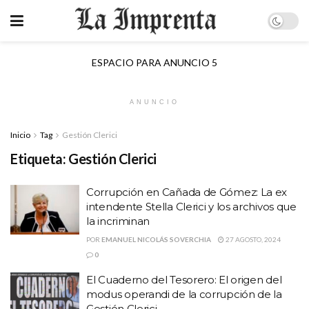
ESPACIO PARA ANUNCIO 5
ANUNCIO
Inicio
Tag
Gestión Clerici
Etiqueta:
Gestión Clerici
Corrupción en Cañada de Gómez: La ex
intendente Stella Clerici y los archivos que
la incriminan
POR
EMANUEL NICOLÁS SOVERCHIA
27 AGOSTO, 2024
0
El Cuaderno del Tesorero: El origen del
modus operandi de la corrupción de la
Gestión Clerici