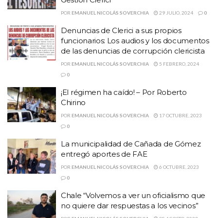
POR
EMANUEL NICOLÁS SOVERCHIA
29 JULIO, 2024
0
Denuncias de Clerici a sus propios
funcionarios: Los audios y los documentos
de las denuncias de corrupción clericista
POR
EMANUEL NICOLÁS SOVERCHIA
5 FEBRERO, 2024
0
¡El régimen ha caído! – Por Roberto
Chirino
POR
EMANUEL NICOLÁS SOVERCHIA
17 OCTUBRE, 2023
0
La municipalidad de Cañada de Gómez
entregó aportes de FAE
POR
EMANUEL NICOLÁS SOVERCHIA
6 OCTUBRE, 2023
0
Chale “Volvemos a ver un oficialismo que
no quiere dar respuestas a los vecinos”