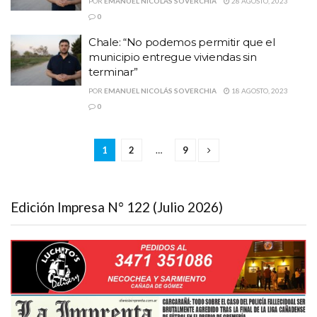
POR
EMANUEL NICOLÁS SOVERCHIA
28 AGOSTO, 2023
0
Chale: “No podemos permitir que el
municipio entregue viviendas sin
terminar”
POR
EMANUEL NICOLÁS SOVERCHIA
18 AGOSTO, 2023
0
1
2
…
9
Edición Impresa N° 122 (Julio 2026)