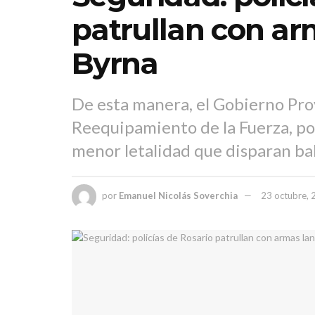
patrullan con ar
Byrna
De esta manera, el Gobierno Prov
Reequipamiento de la Fuerza, po
menor letalidad que disparan bal
por
Emanuel Nicolás Soverchia
23 octubre,