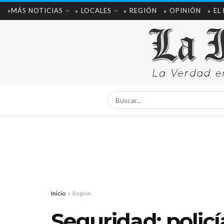
»MÁS NOTICIAS
∘ LOCALES
∘ REGIÓN
∘ OPINIÓN
∘ EL
Inicio
Región
Seguridad: policí