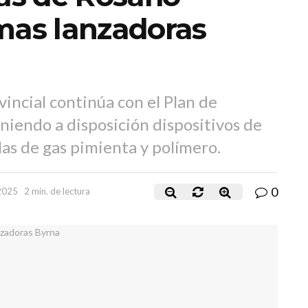
mas lanzadoras
incial continúa con el Plan de
niendo a disposición dispositivos de
as de gas pimienta y polímero.
0
 2025
2 min. de lectura