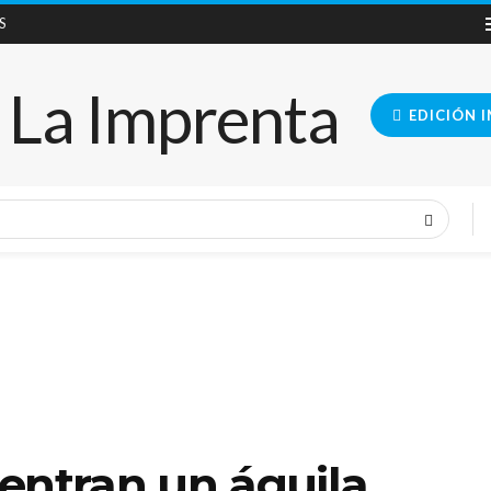
S
EDICIÓN 
entran un águila