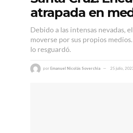
atrapada en medi
Debido a las intensas nevadas, e
moverse por sus propios medios. 
lo resguardó.
por
Emanuel Nicolás Soverchia
25 julio, 202