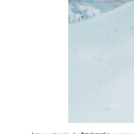
funcionarios
Ante esa situación, los
se acercaro