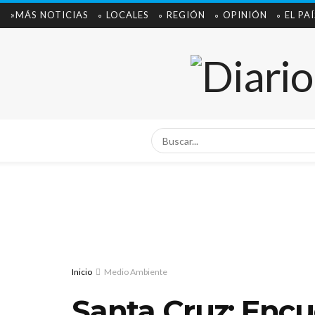
»MÁS NOTICIAS
∘ LOCALES
∘ REGIÓN
∘ OPINIÓN
∘ EL PAÍ
Inicio
Medio Ambiente
Santa Cruz: Encu