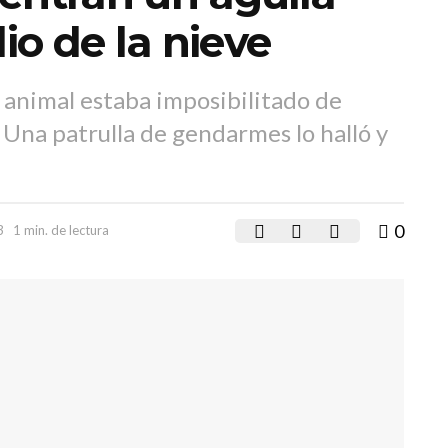
o de la nieve
l animal estaba imposibilitado de
Una patrulla de gendarmes lo halló y
0
3
1 min. de lectura