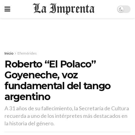
Inicio
Efemérides
Roberto “El Polaco”
Goyeneche, voz
fundamental del tango
argentino
A 31 años de su fallecimiento, la Secretaría de Cultura
recuerda a uno de los intérpretes más destacados en
la historia del género.