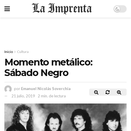
Inicio
Cultura
Momento metálico:
Sábado Negro
por
Emanuel Nicolás Soverchia
21 julio, 2019
2 min. de lectura