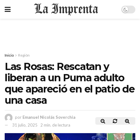
Inicio
Región
Las Rosas: Rescatan y
liberan a un Puma adulto
que apareció en el patio de
una casa
por
Emanuel Nicolás Soverchia
31 julio, 2025
2 min. de lectura