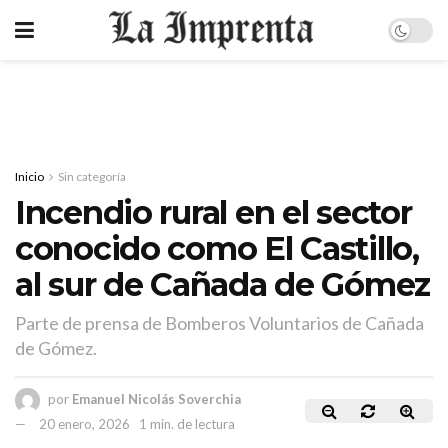
Inicio
Sin categoría
Incendio rural en el sector
conocido como El Castillo,
al sur de Cañada de Gómez
Parte de prensa de Bomberos Voluntarios de Cañada
de Gómez.
por
Emanuel Nicolás Soverchia
20 enero, 2026
1 min. de lectura