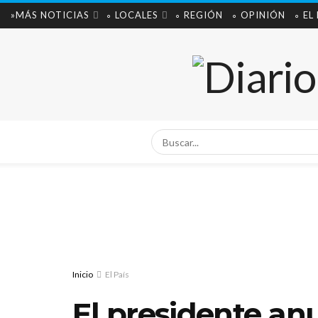
»MÁS NOTICIAS
∘ LOCALES
∘ REGIÓN
∘ OPINIÓN
∘ EL
Inicio
El País
El presidente an