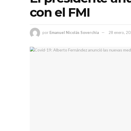
con el FMI
por
Emanuel Nicolás Soverchia
28 enero, 2