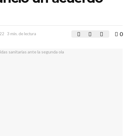
0
022
3 min. de lectura