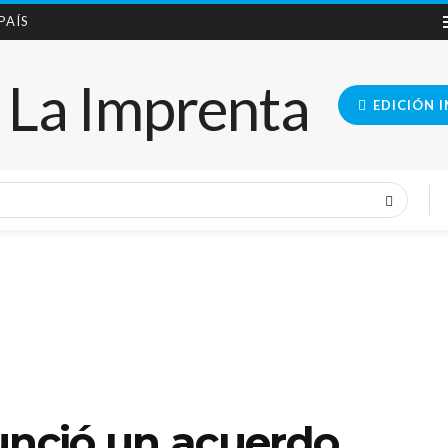
 PAÍS
EDICIÓN 
unció un acuerdo