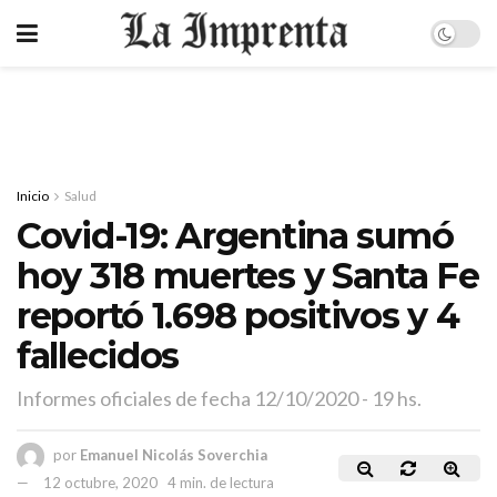
Inicio
Salud
Covid-19: Argentina sumó
hoy 318 muertes y Santa Fe
reportó 1.698 positivos y 4
fallecidos
Informes oficiales de fecha 12/10/2020 - 19 hs.
por
Emanuel Nicolás Soverchia
12 octubre, 2020
4 min. de lectura