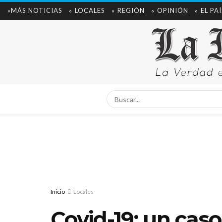
»MÁS NOTICIAS
∘ LOCALES
∘ REGIÓN
∘ OPINIÓN
∘ EL PAÍ
Inicio
Locales
Covid-19: un cas