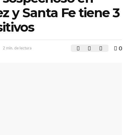
 y Santa Fe tiene 3
itivos
0
2 min. de lectura