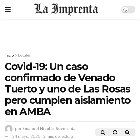
Inicio
Locales
Covid-19: Un caso
confirmado de Venado
Tuerto y uno de Las Rosas
pero cumplen aislamiento
en AMBA
por
Emanuel Nicolás Soverchia
24 mayo, 2020
2 min. de lectura