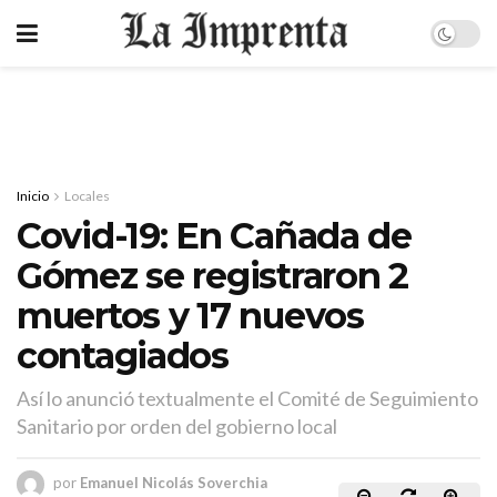
Inicio
Locales
Covid-19: En Cañada de
Gómez se registraron 2
muertos y 17 nuevos
contagiados
Así lo anunció textualmente el Comité de Seguimiento
Sanitario por orden del gobierno local
por
Emanuel Nicolás Soverchia