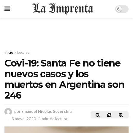
Inicio
Locales
Covi-19: Santa Fe no tiene
nuevos casos y los
muertos en Argentina son
246
por
Emanuel Nicolás Soverchia
3 mayo, 2020
1 min. de lectura