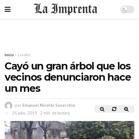
Inicio
Locales
Cayó un gran árbol que los
vecinos denunciaron hace
un mes
por
Emanuel Nicolás Soverchia
25 julio, 2019
2 min. de lectura