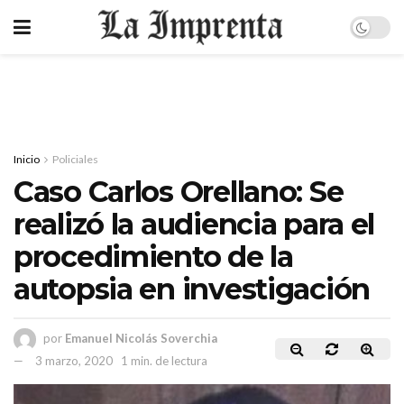
Inicio
Policiales
Caso Carlos Orellano: Se
realizó la audiencia para el
procedimiento de la
autopsia en investigación
por
Emanuel Nicolás Soverchia
3 marzo, 2020
1 min. de lectura