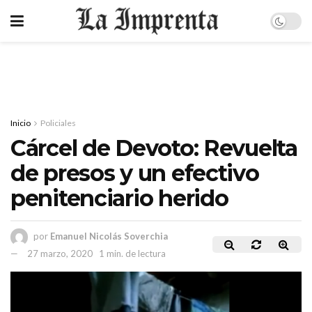
Inicio
Policiales
Cárcel de Devoto: Revuelta
de presos y un efectivo
penitenciario herido
por
Emanuel Nicolás Soverchia
27 marzo, 2020
1 min. de lectura