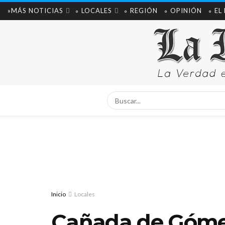
»MÁS NOTICIAS
∘ LOCALES
∘ REGIÓN
∘ OPINIÓN
∘ EL
Inicio
Locales
Cañada de Góme