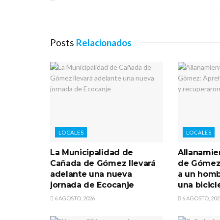
Posts
Relacionados
LOCALES
LOCALES
La Municipalidad de
Allanamie
Cañada de Gómez llevará
de Gómez
adelante una nueva
a un homb
jornada de Ecocanje
una bicicl
6 AGOSTO, 2026
6 AGOSTO, 202