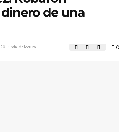
dinero de una
0
020
1 min. de lectura