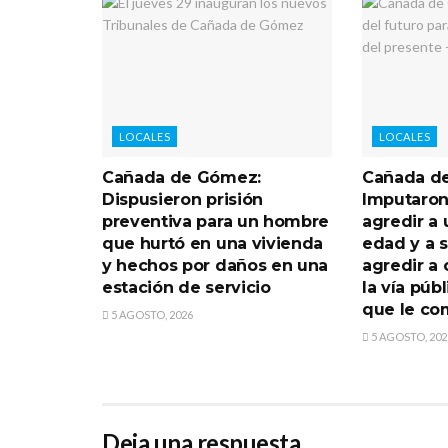
LOCALES
LOCALES
Cañada de Gómez:
Cañada d
Dispusieron prisión
Imputaron
preventiva para un hombre
agredir a
que hurtó en una vivienda
edad y a 
y hechos por daños en una
agredir a 
estación de servicio
la vía púb
que le co
5 AGOSTO, 2026
5 AGOSTO, 202
Deja una respuesta