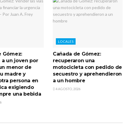
LOCALES
e Gómez:
Cañada de Gómez:
 a un joven por
recuperaron una
 un menor de
motocicleta con pedido de
su madre y
secuestro y aprehendieron
otra persona en
a un hombre
lica exigiendo
4 AGOSTO, 2026
mpre una bebida
6