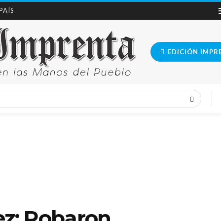
 PAÍS
EDICIÓN IMPR
z: Robaron