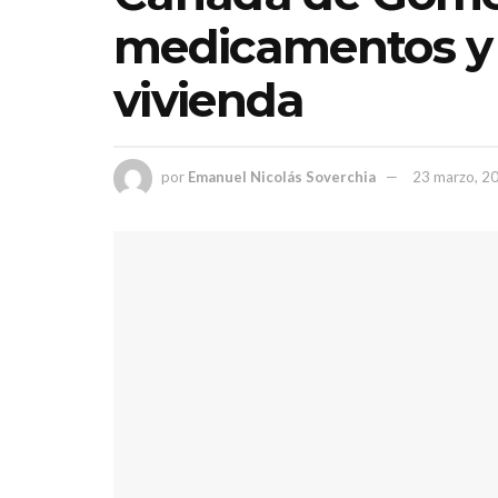
medicamentos y 
vivienda
por
Emanuel Nicolás Soverchia
23 marzo, 2