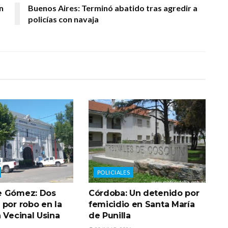
n
Buenos Aires: Terminó abatido tras agredir a
policías con navaja
POLICIALES
e Gómez: Dos
Córdoba: Un detenido por
 por robo en la
femicidio en Santa María
 Vecinal Usina
de Punilla