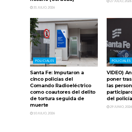
27 JULIO, 2026
31 JULIO, 2026
POLICIALES
POLICIALES
Santa Fe: Imputaron a
VIDEO) An
cinco policías del
poner tras
Comando Radioeléctrico
las perso
como coautores del delito
participar
de tortura seguida de
del policí
muerte
29 JUNIO, 2026
10 JULIO, 2026