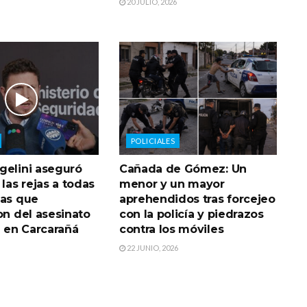
20 JULIO, 2026
POLICIALES
gelini aseguró
Cañada de Gómez: Un
 las rejas a todas
menor y un mayor
nas que
aprehendidos tras forcejeo
on del asesinato
con la policía y piedrazos
a en Carcarañá
contra los móviles
22 JUNIO, 2026