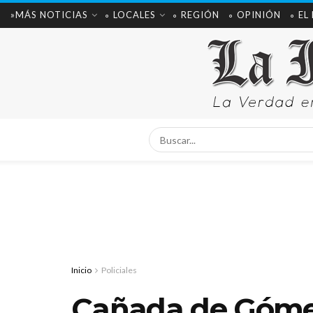
»MÁS NOTICIAS
∘ LOCALES
∘ REGIÓN
∘ OPINIÓN
∘ EL
Inicio
Policiales
Cañada de Gómez