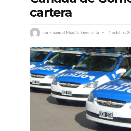
cartera
por
Emanuel Nicolás Soverchia
1 octubre, 2