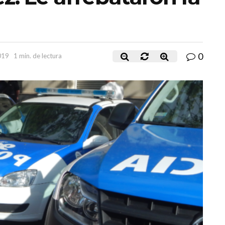
0
019
1 min. de lectura