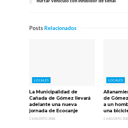
hurtar vehículo con inhibidor de señal
Posts
Relacionados
LOCALES
LOCALES
La Municipalidad de
Allanamie
Cañada de Gómez llevará
de Gómez
adelante una nueva
a un homb
jornada de Ecocanje
una bicicl
6 AGOSTO, 2026
6 AGOSTO, 202