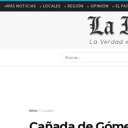
»MÁS NOTICIAS
∘ LOCALES
∘ REGIÓN
∘ OPINIÓN
∘ EL PAÍ
Inicio
Locales
Cañada de Gómez: