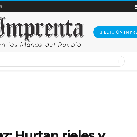
S
EDICIÓN IMPR
 Hurtan rieles y