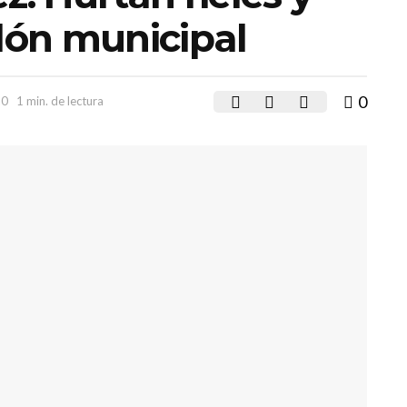
alón municipal
0
20
1 min. de lectura