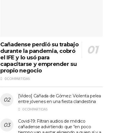
Cañadense perdió su trabajo
durante la pandemia, cobró
el IFE y lo usó para
capacitarse y emprender su
propio negocio
0 COMPARTIDAS
[Video] Cañada de Gómez: Violenta pelea
entre jóvenes en una fiesta clandestina
0 COMPARTIDAS
Covid-19: Filtran audios de médico
cañadense advirtiendo que “en poco
tiempo van a estar eligiendo a quien sí y a