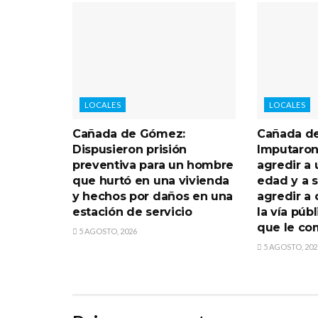
LOCALES
LOCALES
Cañada de Gómez:
Cañada d
Dispusieron prisión
Imputaron
preventiva para un hombre
agredir a
que hurtó en una vivienda
edad y a 
y hechos por daños en una
agredir a 
estación de servicio
la vía púb
que le co
5 AGOSTO, 2026
5 AGOSTO, 202