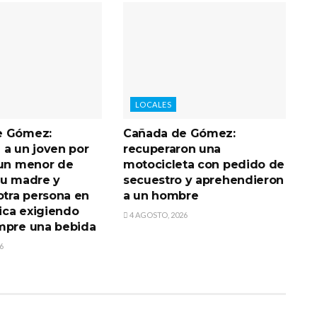
LOCALES
e Gómez:
Cañada de Gómez:
 a un joven por
recuperaron una
 un menor de
motocicleta con pedido de
su madre y
secuestro y aprehendieron
otra persona en
a un hombre
lica exigiendo
4 AGOSTO, 2026
mpre una bebida
6