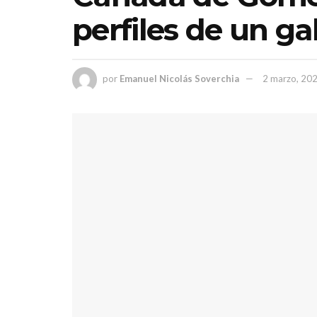
perfiles de un g
por
Emanuel Nicolás Soverchia
2 marzo, 20