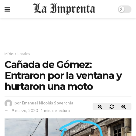
Inicio
Locales
Cañada de Gómez:
Entraron por la ventana y
hurtaron una moto
por
Emanuel Nicolás Soverchia
9 marzo, 2020
1 min. de lectura