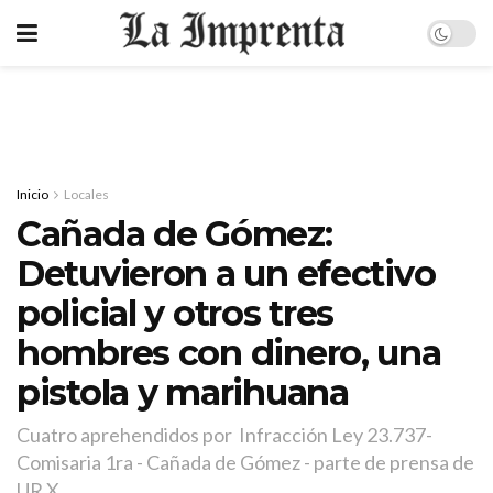
Inicio
Locales
Cañada de Gómez:
Detuvieron a un efectivo
policial y otros tres
hombres con dinero, una
pistola y marihuana
Cuatro aprehendidos por Infracción Ley 23.737-
Comisaria 1ra - Cañada de Gómez - parte de prensa de
UR X