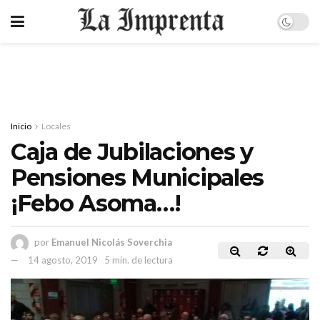
Inicio
Locales
Caja de Jubilaciones y
Pensiones Municipales
¡Febo Asoma…!
por
Emanuel Nicolás Soverchia
14 agosto, 2019
5 min. de lectura