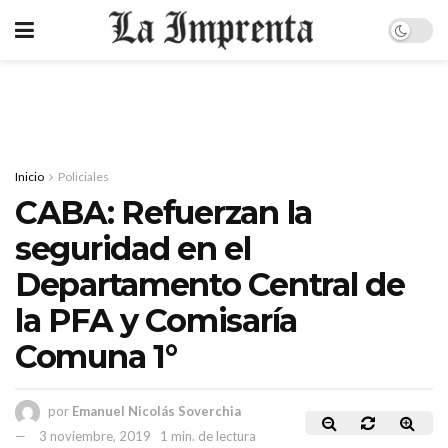
Inicio
Policiales
CABA: Refuerzan la
seguridad en el
Departamento Central de
la PFA y Comisaría
Comuna 1°
por
Emanuel Nicolás Soverchia
3 noviembre, 2019
1 min. de lectura