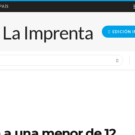
 PAÍS
EDICIÓN 
 a una menor de 12