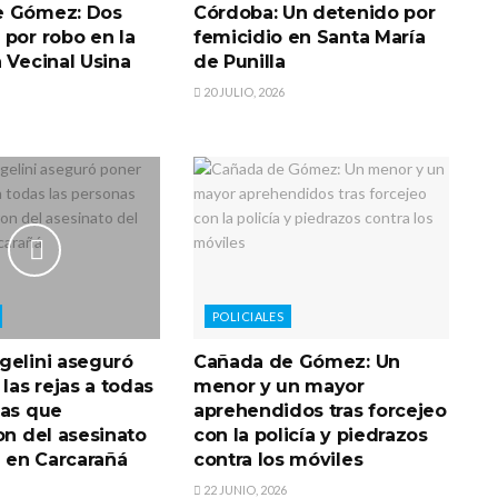
e Gómez: Dos
Córdoba: Un detenido por
 por robo en la
femicidio en Santa María
 Vecinal Usina
de Punilla
20 JULIO, 2026
POLICIALES
gelini aseguró
Cañada de Gómez: Un
 las rejas a todas
menor y un mayor
nas que
aprehendidos tras forcejeo
on del asesinato
con la policía y piedrazos
a en Carcarañá
contra los móviles
22 JUNIO, 2026