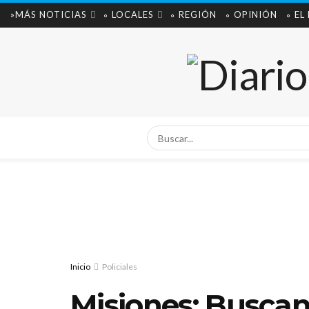
»MÁS NOTICIAS
∘ LOCALES
∘ REGIÓN
∘ OPINIÓN
∘ EL
Inicio
Policiales
Misiones: Buscan