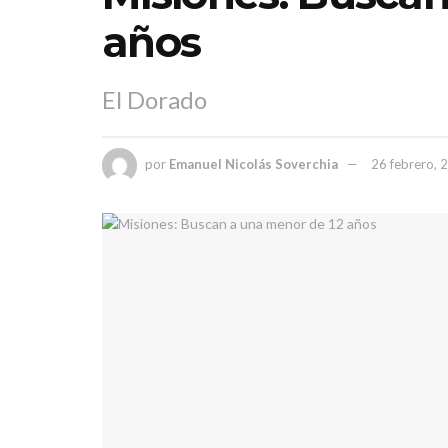
años
El Dorado
por
Emanuel Nicolás Soverchia
26 febrero, 