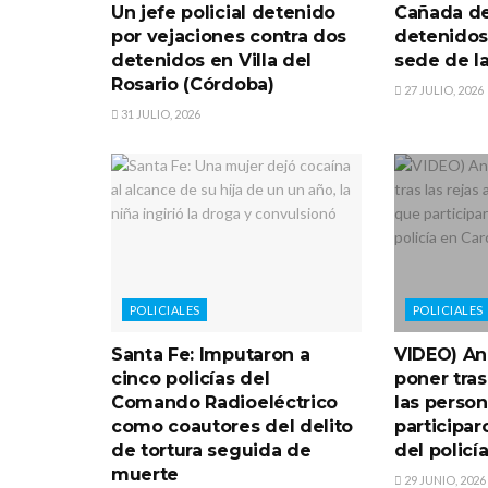
Un jefe policial detenido
Cañada d
por vejaciones contra dos
detenidos
detenidos en Villa del
sede de la
Rosario (Córdoba)
27 JULIO, 2026
31 JULIO, 2026
POLICIALES
POLICIALES
Santa Fe: Imputaron a
VIDEO) An
cinco policías del
poner tras
Comando Radioeléctrico
las perso
como coautores del delito
participar
de tortura seguida de
del policí
muerte
29 JUNIO, 2026