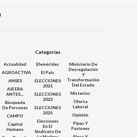
M
Categorías
Actualidad
Efemérides
Ministerio De
Desregulación
AGROACTIVA
El País
Y
Transformación
ANSES
ELECCIONES
Del Estado
2021
ASÍ ERA
Misterios
ANTES…
ELECCIONES
2023
Oferta
Búsqueda
Laboral
De Personas
ELECCIONES
2025
Opinión
CAMPO
Elecciones
Pipas Y
Capital
En El
Pasiones
Humano
Sindicato De
La Madera
Pipas Y