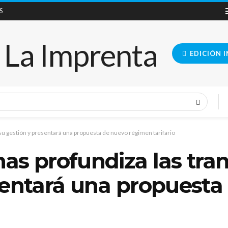
S
EDICIÓN 
su gestión y presentará una propuesta de nuevo régimen tarifario
as profundiza las tra
sentará una propuesta