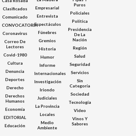
Casa Rosada
Puros
Empresarial
Clasificados
Policiales
Entrevista
Comunicado
Política
Espectáculos
CONVOCATORIA
Presidencia
Fúnebres
Coronavirus
De La
Nación
Gremios
Correo De
Lectores
Región
Historia
Covid-1980
Salud
Humor
Cultura
Seguridad
Informe
Denuncia
Servicios
Internacionales
Deportes
Sin
Investigación
Categoría
Derecho
Iriondo
Sociedad
Derechos
Judiciales
Humanos
Tecnología
La Provincia
Economía
Video
Locales
EDITORIAL
Vinos Y
Medio
Sabores
Educación
Ambiente