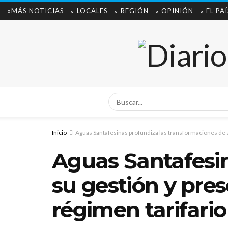
»MÁS NOTICIAS
∘ LOCALES
∘ REGIÓN
∘ OPINIÓN
∘ EL PAÍ
Inicio
Aguas Santafesinas profundiza las transformaciones de 
Aguas Santafesin
su gestión y pre
régimen tarifario